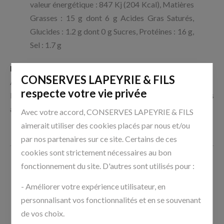
valeur énergétique : 847 Kj (204 Kcal), Matières
Grasses : 15 g dont 6 g Acides Gras Saturés,
Glucides : 1.2 g dont 0 g Sucres, Protéines : 16 g,
Sel : 1.7 g
Préparation :
CONSERVES LAPEYRIE & FILS
A déguster en tapas à l’apéritif sur des toasts de pain grillé
respecte votre vie privée
Mettez vos boîtes au réfrigérateur au minimum 2 heures
avant de déguster.
Avec votre accord, CONSERVES LAPEYRIE & FILS
aimerait utiliser des cookies placés par nous et/ou
par nos partenaires sur ce site. Certains de ces
cookies sont strictement nécessaires au bon
fonctionnement du site. D'autres sont utilisés pour :
- Améliorer votre expérience utilisateur, en
personnalisant vos fonctionnalités et en se souvenant
de vos choix.