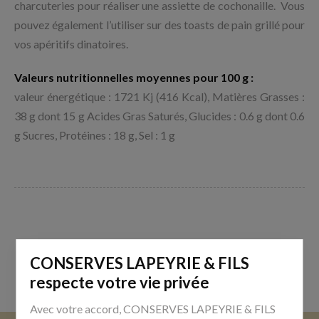
charcuteries pour réaliser une assiette de cochonaille. Vous
pouvez également l’utiliser sur des toasts de pain grillé pour
vos apéritifs dinatoires.
Valeurs nutritionnelles moyennes pour 100 g :
valeur énergétique : 1721 Kj (416 Kcal), Matières Grasses :
38 g dont 15 g Acides Gras Saturés, Glucides : 0.6 g dont 0.6
g Sucres, Protéines : 18 g, Sel : 1 g
CONSERVES LAPEYRIE & FILS
respecte votre vie privée
Avec votre accord, CONSERVES LAPEYRIE & FILS