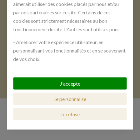
aimerait utiliser des cookies placés par nous et/ou
par nos partenaires sur ce site. Certains de ces
cookies sont strictement nécessaires au bon
Une question sur nos produits ? Et vous n’avez pas
fonctionnement du site. D'autres sont utilisés pour :
trouvé la réponse dans
notre foire aux questions
?
Contactez-nous rapidement par téléphone au 05 55
- Améliorer votre expérience utilisateur, en
85 22 03 ou via
notre formulaire de contact
.
personnalisant vos fonctionnalités et en se souvenant
de vos choix.
- Mesurer l’audience en suivant le nombre de visiteurs
CONTACT
et en comprenant comment vous arrivez sur notre
J'accepte
site.
Votre consentement à l'installation de cookies non
Je personnalise
strictement nécessaires est libre et peut être retiré
ou donné à tout moment en vous rendant sur
notre
Je refuse
page dédiée à la gestion des cookies
.
En savoir plus sur notre politique de confidentialité
.